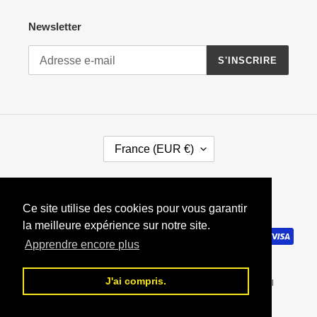
Newsletter
S'INSCRIRE
P
France (EUR €)
A
Y
S
RSS
/
Ce site utilise des cookies pour vous garantir
R
la meilleure expérience sur notre site.
Moyens
É
de
Apprendre encore plus
G
paiement
I
O
J'ai compris.
© 2026,
Charles Caron
Paiement sécurisé par CB et paypal
N